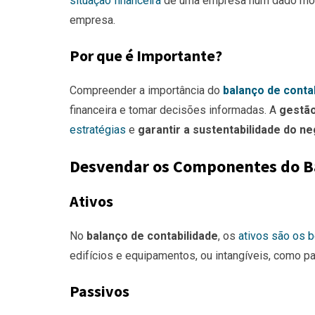
situação financeira
de uma empresa num dado mome
empresa.
Por que é Importante?
Compreender a importância do
balanço de conta
financeira e tomar decisões informadas. A
gestão
estratégias
e
garantir a sustentabilidade do n
Desvendar os Componentes do B
Ativos
No
balanço de contabilidade
, os
ativos
são os b
edifícios e equipamentos, ou intangíveis, como p
Passivos