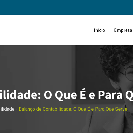
Inicio
Empresa
lidade: O Que É e Para 
ilidade
-
Balanço de Contabilidade: O Que É e Para Que Serve