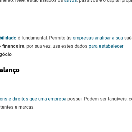
nto. Nele, estão listados os
ativos
, passivos e o capital próp
bilidade
é fundamental. Permite às
empresas analisar a sua
saú
 financeira
, por sua vez, usa estes dados
para estabelecer
egócio
.
alanço
ens e direitos que uma empresa
possui. Podem ser tangíveis, 
atentes e marcas.