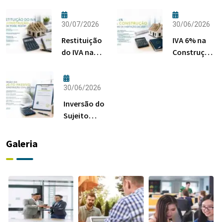
30/07/2026
30/06/2026
Restituição
IVA 6% na
do IVA na
Construção:
Construção:
Regras da
Quem Pode
Habitação
Pedir?
em 2026
30/06/2026
Inversão do
Sujeito
Passivo na
Construção
Galeria
Civil em
2026