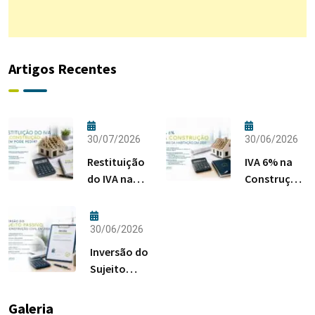
Artigos Recentes
30/07/2026
30/06/2026
Restituição
IVA 6% na
do IVA na
Construção:
Construção:
Regras da
Quem Pode
Habitação
Pedir?
em 2026
30/06/2026
Inversão do
Sujeito
Passivo na
Construção
Galeria