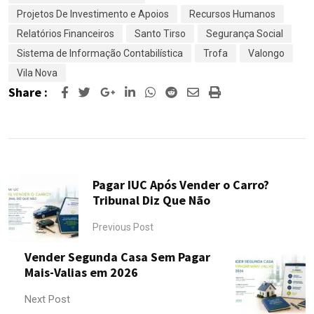
Projetos De Investimento e Apoios
Recursos Humanos
Relatórios Financeiros
Santo Tirso
Segurança Social
Sistema de Informação Contabilística
Trofa
Valongo
Vila Nova
Share :
Google+
LinkedIn
Whatsapp
Reddit
Share
Print
via
Email
Pagar IUC Após Vender o Carro?
Tribunal Diz Que Não
Previous Post
Vender Segunda Casa Sem Pagar
Mais-Valias em 2026
Next Post