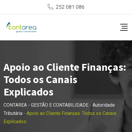
Skip
252 081 086
to
content
Apoio ao Cliente Finanças:
Todos os Canais
Explicados
CONTAREA - GESTÃO E CONTABILIDADE
-
Autoridade
Tributária
-
Apoio ao Cliente Finanças: Todos os Canais
Explicados