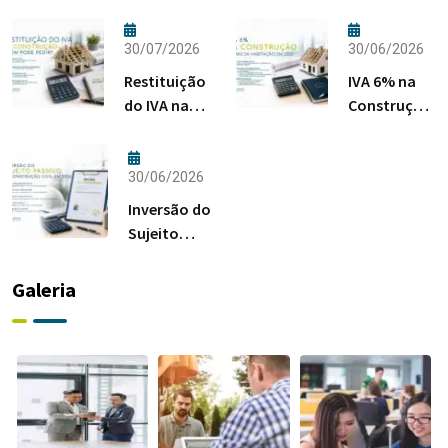
30/07/2026
30/06/2026
Restituição
IVA 6% na
do IVA na
Construção:
Construção:
Regras da
Quem Pode
Habitação
Pedir?
em 2026
30/06/2026
Inversão do
Sujeito
Passivo na
Construção
Galeria
Civil em
2026