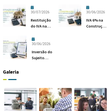
30/07/2026
30/06/2026
Restituição
IVA 6% na
do IVA na
Construção:
Construção:
Regras da
Quem Pode
Habitação
Pedir?
em 2026
30/06/2026
Inversão do
Sujeito
Passivo na
Construção
Galeria
Civil em
2026