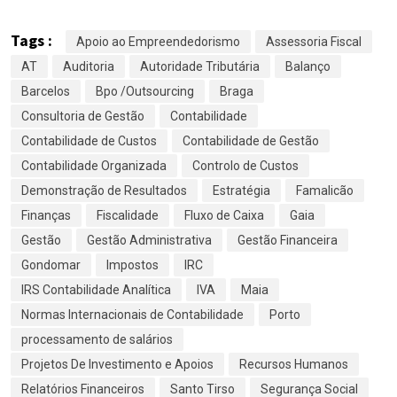
Tags :
Apoio ao Empreendedorismo
Assessoria Fiscal
AT
Auditoria
Autoridade Tributária
Balanço
Barcelos
Bpo /Outsourcing
Braga
Consultoria de Gestão
Contabilidade
Contabilidade de Custos
Contabilidade de Gestão
Contabilidade Organizada
Controlo de Custos
Demonstração de Resultados
Estratégia
Famalicão
Finanças
Fiscalidade
Fluxo de Caixa
Gaia
Gestão
Gestão Administrativa
Gestão Financeira
Gondomar
Impostos
IRC
IRS Contabilidade Analítica
IVA
Maia
Normas Internacionais de Contabilidade
Porto
processamento de salários
Projetos De Investimento e Apoios
Recursos Humanos
Relatórios Financeiros
Santo Tirso
Segurança Social