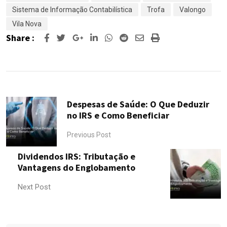
Sistema de Informação Contabilística
Trofa
Valongo
Vila Nova
Share :
Google+
LinkedIn
Whatsapp
Reddit
Share
Print
via
Email
Despesas de Saúde: O Que Deduzir
no IRS e Como Beneficiar
Previous Post
Dividendos IRS: Tributação e
Vantagens do Englobamento
Next Post