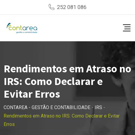
Skip
252 081 086
to
content
Rendimentos em Atraso no
IRS: Como Declarar e
Evitar Erros
CONTAREA - GESTÃO E CONTABILIDADE
-
IRS
-
Rendimentos em Atraso no IRS: Como Declarar e Evitar
Erros