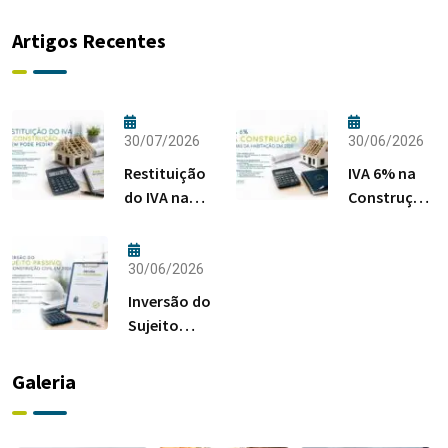
Artigos Recentes
30/07/2026
30/06/2026
Restituição
IVA 6% na
do IVA na
Construção:
Construção:
Regras da
Quem Pode
Habitação
Pedir?
em 2026
30/06/2026
Inversão do
Sujeito
Passivo na
Construção
Galeria
Civil em
2026