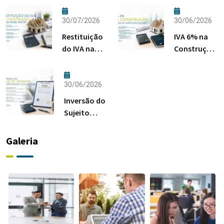
30/07/2026
30/06/2026
Restituição
IVA 6% na
do IVA na
Construção:
Construção:
Regras da
Quem Pode
Habitação
Pedir?
em 2026
30/06/2026
Inversão do
Sujeito
Passivo na
Construção
Galeria
Civil em
2026