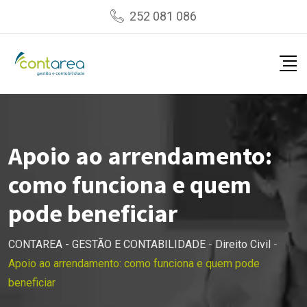
Skip
252 081 086
to
content
Apoio ao arrendamento:
como funciona e quem
pode beneficiar
CONTAREA - GESTÃO E CONTABILIDADE
-
Direito Civil
-
Apoio ao arrendamento: como funciona e quem pode
beneficiar