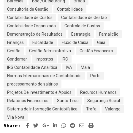
Barcelos
Bpo /Outsourcing
Braga
Consultoria de Gestão
Contabilidade
Contabilidade de Custos
Contabilidade de Gestão
Contabilidade Organizada
Controlo de Custos
Demonstração de Resultados
Estratégia
Famalicão
Finanças
Fiscalidade
Fluxo de Caixa
Gaia
Gestão
Gestão Administrativa
Gestão Financeira
Gondomar
Impostos
IRC
IRS Contabilidade Analítica
IVA
Maia
Normas Internacionais de Contabilidade
Porto
processamento de salários
Projetos De Investimento e Apoios
Recursos Humanos
Relatórios Financeiros
Santo Tirso
Segurança Social
Sistema de Informação Contabilística
Trofa
Valongo
Vila Nova
Share :
Google+
LinkedIn
Whatsapp
Reddit
Share
Print