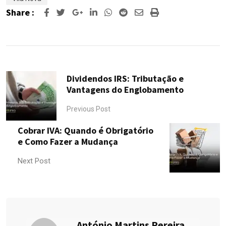
Share :
Google+
LinkedIn
Whatsapp
Reddit
Share
Print
via
Email
Dividendos IRS: Tributação e
Vantagens do Englobamento
Previous Post
Cobrar IVA: Quando é Obrigatório
e Como Fazer a Mudança
Next Post
António Martins Pereira