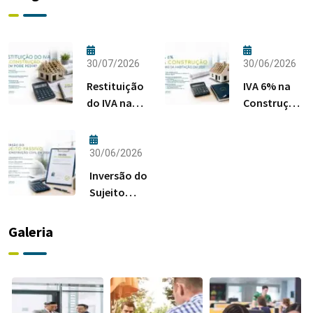
30/07/2026
30/06/2026
Restituição
IVA 6% na
do IVA na
Construção:
Construção:
Regras da
Quem Pode
Habitação
Pedir?
em 2026
30/06/2026
Inversão do
Sujeito
Passivo na
Construção
Galeria
Civil em
2026