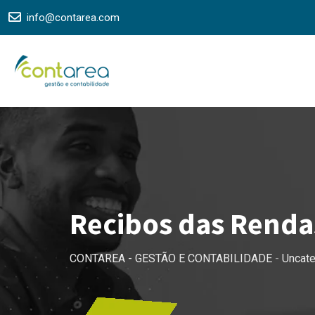
Skip
info@contarea.com
to
content
Recibos das Rendas
CONTAREA - GESTÃO E CONTABILIDADE
-
Uncat