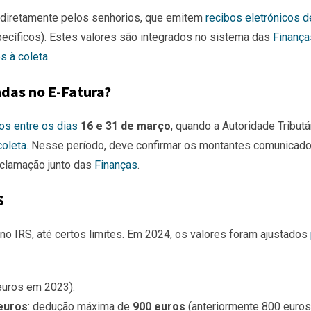
 diretamente pelos senhorios, que emitem
recibos eletrónicos d
cíficos). Estes valores são integrados no sistema das
Finança
s à coleta
.
das no E-Fatura?
os entre os dias
16 e 31 de março
, quando a Autoridade Tributá
coleta
. Nesse período, deve confirmar os montantes comunicado
eclamação junto das
Finanças
.
S
no IRS, até certos limites. Em 2024, os valores foram ajustados
euros em 2023).
euros
: dedução máxima de
900 euros
(anteriormente 800 euros