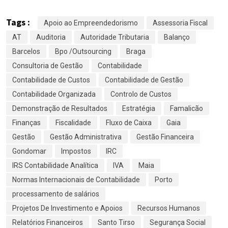
Tags :
Apoio ao Empreendedorismo
Assessoria Fiscal
AT
Auditoria
Autoridade Tributaria
Balanço
Barcelos
Bpo /Outsourcing
Braga
Consultoria de Gestão
Contabilidade
Contabilidade de Custos
Contabilidade de Gestão
Contabilidade Organizada
Controlo de Custos
Demonstração de Resultados
Estratégia
Famalicão
Finanças
Fiscalidade
Fluxo de Caixa
Gaia
Gestão
Gestão Administrativa
Gestão Financeira
Gondomar
Impostos
IRC
IRS Contabilidade Analítica
IVA
Maia
Normas Internacionais de Contabilidade
Porto
processamento de salários
Projetos De Investimento e Apoios
Recursos Humanos
Relatórios Financeiros
Santo Tirso
Segurança Social