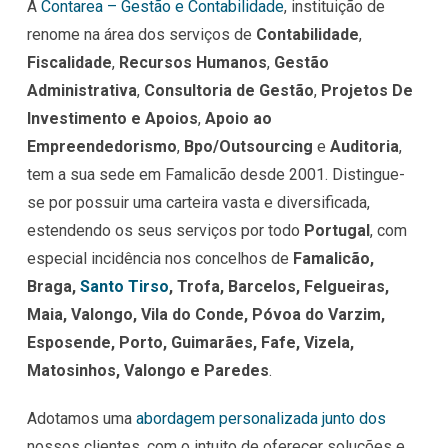
A
Contarea – Gestão e Contabilidade
, instituição de
renome na área dos serviços de
Contabilidade
,
Fiscalidade
,
Recursos Humanos
,
Gestão
Administrativa
,
Consultoria de Gestão
,
Projetos De
Investimento e Apoios
,
Apoio ao
Empreendedorismo
,
Bpo/Outsourcing
e
Auditoria
,
tem a sua sede em Famalicão desde 2001. Distingue-
se por possuir uma carteira vasta e diversificada,
estendendo os seus serviços por todo
Portugal
, com
especial incidência nos concelhos de
Famalicão,
Braga,
Santo Tirso
, Trofa, Barcelos, Felgueiras,
Maia, Valongo, Vila do Conde, Póvoa do Varzim,
Esposende, Porto, Guimarães, Fafe, Vizela,
Matosinhos, Valongo e Paredes
.
Adotamos uma
abordagem personalizada junto dos
nossos clientes, com o intuito de oferecer soluções e