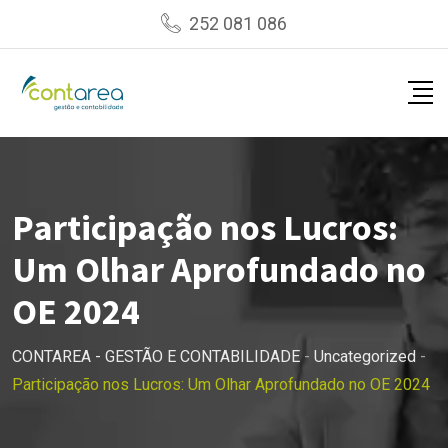
Skip
252 081 086
to
content
Participação nos Lucros:
Um Olhar Aprofundado no
OE 2024
CONTAREA - GESTÃO E CONTABILIDADE
-
Uncategorized
-
Participação nos Lucros: Um Olhar Aprofundado no OE 2024