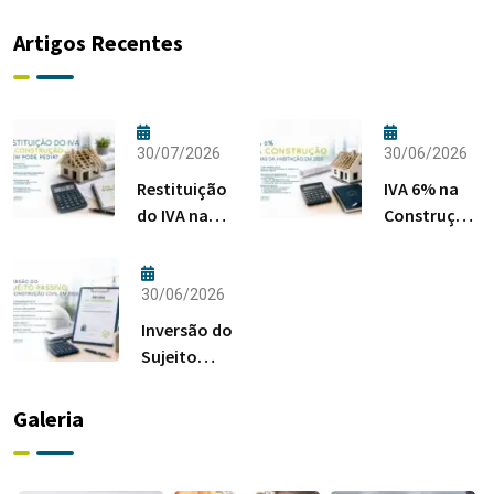
Artigos Recentes
30/07/2026
30/06/2026
Restituição
IVA 6% na
do IVA na
Construção:
Construção:
Regras da
Quem Pode
Habitação
Pedir?
em 2026
30/06/2026
Inversão do
Sujeito
Passivo na
Construção
Galeria
Civil em
2026