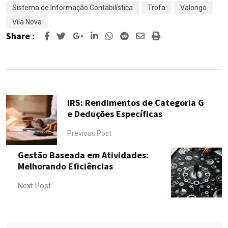
Sistema de Informação Contabilística
Trofa
Valongo
Vila Nova
Share :
Google+
LinkedIn
Whatsapp
Reddit
Share
Print
via
Email
IRS: Rendimentos de Categoria G
e Deduções Específicas
Previous Post
Gestão Baseada em Atividades:
Melhorando Eficiências
Next Post