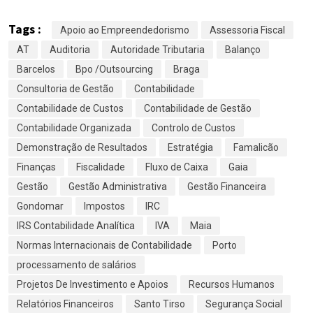
Tags :
Apoio ao Empreendedorismo
Assessoria Fiscal
AT
Auditoria
Autoridade Tributaria
Balanço
Barcelos
Bpo /Outsourcing
Braga
Consultoria de Gestão
Contabilidade
Contabilidade de Custos
Contabilidade de Gestão
Contabilidade Organizada
Controlo de Custos
Demonstração de Resultados
Estratégia
Famalicão
Finanças
Fiscalidade
Fluxo de Caixa
Gaia
Gestão
Gestão Administrativa
Gestão Financeira
Gondomar
Impostos
IRC
IRS Contabilidade Analítica
IVA
Maia
Normas Internacionais de Contabilidade
Porto
processamento de salários
Projetos De Investimento e Apoios
Recursos Humanos
Relatórios Financeiros
Santo Tirso
Segurança Social