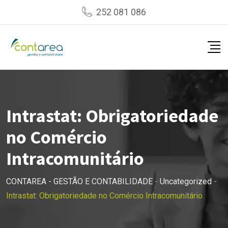
Skip
252 081 086
to
content
Intrastat: Obrigatoriedade
no Comércio
Intracomunitário
CONTAREA - GESTÃO E CONTABILIDADE
-
Uncategorized
-
Intrastat: Obrigatoriedade no Comércio Intracomunitário