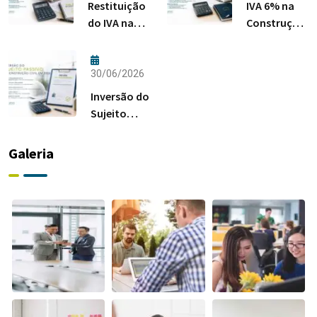
Restituição
IVA 6% na
do IVA na
Construção:
Construção:
Regras da
Quem Pode
Habitação
Pedir?
em 2026
30/06/2026
Inversão do
Sujeito
Passivo na
Construção
Galeria
Civil em
2026