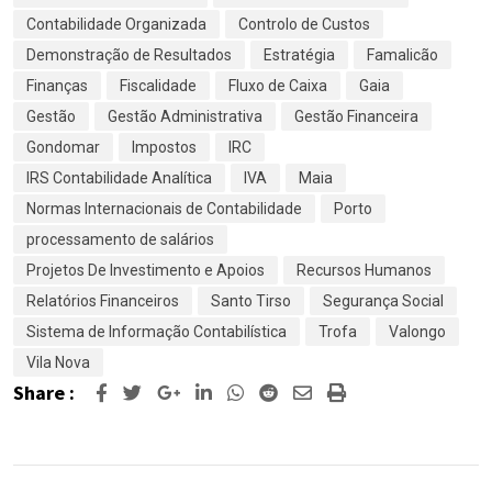
Contabilidade Organizada
Controlo de Custos
Demonstração de Resultados
Estratégia
Famalicão
Finanças
Fiscalidade
Fluxo de Caixa
Gaia
Gestão
Gestão Administrativa
Gestão Financeira
Gondomar
Impostos
IRC
IRS Contabilidade Analítica
IVA
Maia
Normas Internacionais de Contabilidade
Porto
processamento de salários
Projetos De Investimento e Apoios
Recursos Humanos
Relatórios Financeiros
Santo Tirso
Segurança Social
Sistema de Informação Contabilística
Trofa
Valongo
Vila Nova
Share :
Google+
LinkedIn
Whatsapp
Reddit
Share
Print
via
Email