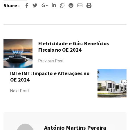
Share :
Google+
LinkedIn
Whatsapp
Reddit
Share
Print
via
Email
Eletricidade e Gás: Benefícios
Fiscais no OE 2024
Previous Post
IMI e IMT: Impacto e Alterações no
OE 2024
Next Post
António Martins Pereira