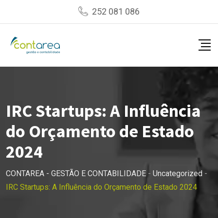
Skip
252 081 086
to
content
IRC Startups: A Influência
do Orçamento de Estado
2024
CONTAREA - GESTÃO E CONTABILIDADE
-
Uncategorized
-
IRC Startups: A Influência do Orçamento de Estado 2024