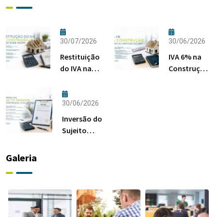
30/07/2026
30/06/2026
Restituição
IVA 6% na
do IVA na
Construção:
Construção:
Regras da
Quem Pode
Habitação
Pedir?
em 2026
30/06/2026
Inversão do
Sujeito
Passivo na
Construção
Galeria
Civil em
2026