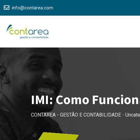
Skip
info@contarea.com
to
content
IMI: Como Funciona
CONTAREA - GESTÃO E CONTABILIDADE
-
Uncat