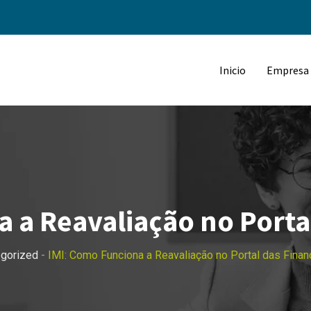
Inicio
Empresa
 a Reavaliação no Porta
egorized
-
IMI: Como Funciona a Reavaliação no Portal das Fina