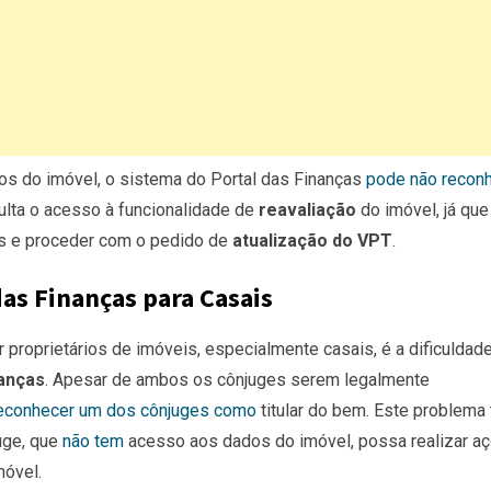
os do imóvel, o sistema do Portal das Finanças
pode não recon
culta o acesso à funcionalidade de
reavaliação
do imóvel, já que
s e proceder com o pedido de
atualização do VPT
.
as Finanças para Casais
r
proprietários de imóveis, especialmente casais, é a dificuldad
nanças
. Apesar de ambos os cônjuges serem legalmente
econhecer um dos cônjuges como
titular do bem. Este problema
uge, que
não tem
acesso aos dados do imóvel, possa realizar a
óvel.