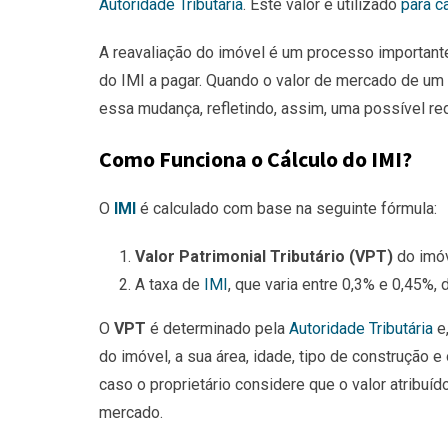
Autoridade Tributária
. Este valor é utilizado
para ca
A reavaliação do imóvel é um processo importan
do IMI a pagar. Quando o valor de mercado de um i
essa mudança, refletindo, assim, uma possível r
Como Funciona o Cálculo do IMI?
O
IMI
é calculado com base na seguinte fórmula:
Valor Patrimonial Tributário (VPT)
do imóv
A taxa de
IMI
, que varia entre 0,3% e 0,45%,
O
VPT
é determinado pela
Autoridade Tributária
e,
do imóvel, a sua área, idade, tipo de construção 
caso o proprietário considere que o valor atribuíd
mercado.