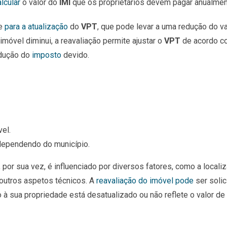
lcular
o valor do
IMI
que os proprietários devem pagar anualmen
te
para a atualização
do
VPT
, que pode levar a uma redução do va
móvel diminui, a reavaliação permite ajustar o
VPT
de acordo c
edução do
imposto
devido.
el.
 dependendo do município.
 por sua vez, é influenciado por diversos fatores, como a locali
e outros aspetos técnicos. A
reavaliação do imóvel pode
ser solic
o à sua propriedade está desatualizado ou não reflete o valor de