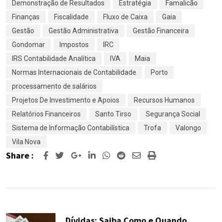
Demonstração de Resultados
Estratégia
Famalicão
Finanças
Fiscalidade
Fluxo de Caixa
Gaia
Gestão
Gestão Administrativa
Gestão Financeira
Gondomar
Impostos
IRC
IRS Contabilidade Analítica
IVA
Maia
Normas Internacionais de Contabilidade
Porto
processamento de salários
Projetos De Investimento e Apoios
Recursos Humanos
Relatórios Financeiros
Santo Tirso
Segurança Social
Sistema de Informação Contabilística
Trofa
Valongo
Vila Nova
Share :
Google+
LinkedIn
Whatsapp
Reddit
Share
Print
via
Email
Dívidas: Saiba Como e Quando