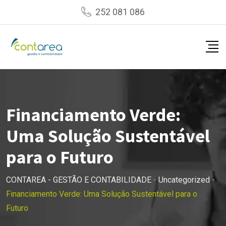
Skip
252 081 086
to
content
Financiamento Verde:
Uma Solução Sustentável
para o Futuro
CONTAREA - GESTÃO E CONTABILIDADE
-
Uncategorized
-
Financiamento Verde: Uma Solução Sustentável para o
Futuro