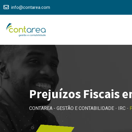
Skip
info@contarea.com
to
content
Prejuízos Fiscais 
CONTAREA - GESTÃO E CONTABILIDADE
-
IRC
-
P