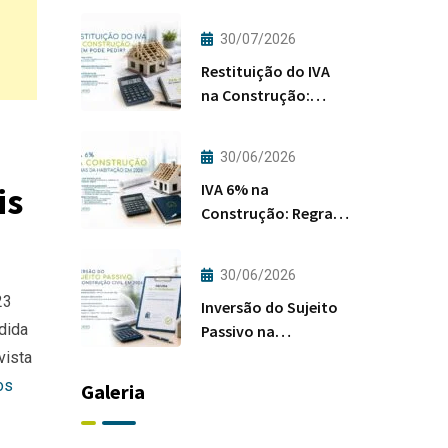
30/07/2026
Restituição do IVA
na Construção:
Quem Pode Pedir?
30/06/2026
IVA 6% na
is
Construção: Regras
da Habitação em
2026
30/06/2026
23
Inversão do Sujeito
dida
Passivo na
Construção Civil em
vista
2026
os
Galeria