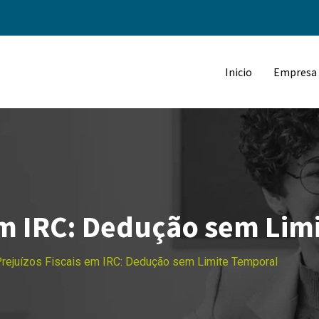
Inicio
Empresa
em IRC: Dedução sem Lim
rejuízos Fiscais em IRC: Dedução sem Limite Temporal