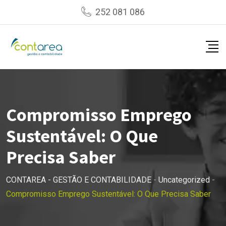
Skip
252 081 086
to
content
Compromisso Emprego
Sustentável: O Que
Precisa Saber
CONTAREA - GESTÃO E CONTABILIDADE
-
Uncategorized
-
Compromisso Emprego Sustentável: O Que Precisa Saber