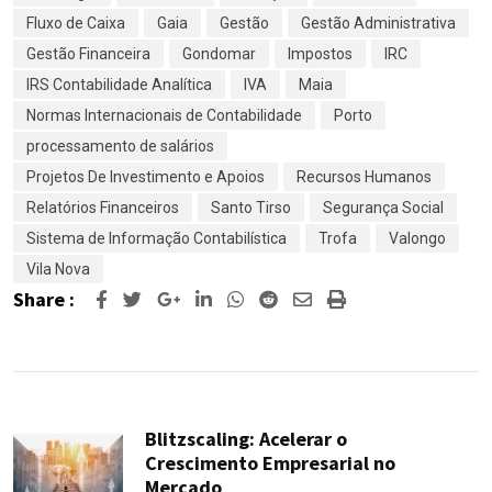
Fluxo de Caixa
Gaia
Gestão
Gestão Administrativa
Gestão Financeira
Gondomar
Impostos
IRC
IRS Contabilidade Analítica
IVA
Maia
Normas Internacionais de Contabilidade
Porto
processamento de salários
Projetos De Investimento e Apoios
Recursos Humanos
Relatórios Financeiros
Santo Tirso
Segurança Social
Sistema de Informação Contabilística
Trofa
Valongo
Vila Nova
Share :
Google+
LinkedIn
Whatsapp
Reddit
Share
Print
via
Email
Blitzscaling: Acelerar o
Crescimento Empresarial no
Mercado