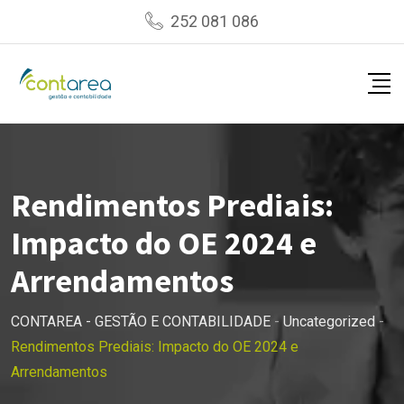
Skip
252 081 086
to
content
Rendimentos Prediais:
Impacto do OE 2024 e
Arrendamentos
CONTAREA - GESTÃO E CONTABILIDADE
-
Uncategorized
-
Rendimentos Prediais: Impacto do OE 2024 e
Arrendamentos