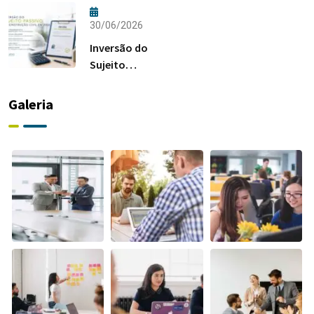
Quem Pode
Habitação
Pedir?
em 2026
30/06/2026
Inversão do
Sujeito
Passivo na
Construção
Galeria
Civil em
2026