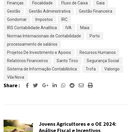
Finanças
Fiscalidade
Fluxo de Caixa
Gaia
Gestão
Gestão Administrativa
Gestão Financeira
Gondomar
Impostos
IRC
IRS Contabilidade Analítica
IVA
Maia
Normas Internacionais de Contabilidade
Porto
processamento de salários
Projetos De Investimento e Apoios
Recursos Humanos
Relatórios Financeiros
Santo Tirso
Segurança Social
Sistema de Informação Contabilística
Trofa
Valongo
Vila Nova
Share :
Google+
LinkedIn
Whatsapp
Reddit
Share
Print
via
Email
Jovens Agricultores e o OE 2024:
Análise Fiscal e Incentivos