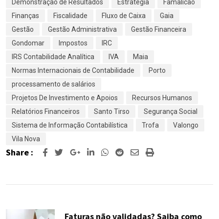
Demonstração de Resultados
Estratégia
Famalicão
Finanças
Fiscalidade
Fluxo de Caixa
Gaia
Gestão
Gestão Administrativa
Gestão Financeira
Gondomar
Impostos
IRC
IRS Contabilidade Analítica
IVA
Maia
Normas Internacionais de Contabilidade
Porto
processamento de salários
Projetos De Investimento e Apoios
Recursos Humanos
Relatórios Financeiros
Santo Tirso
Segurança Social
Sistema de Informação Contabilística
Trofa
Valongo
Vila Nova
Share :
Google+
LinkedIn
Whatsapp
Reddit
Share
Print
via
Email
Faturas não validadas? Saiba como