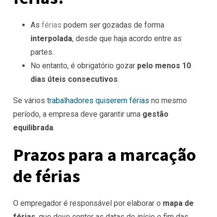
As
férias
podem ser gozadas de forma
interpolada
, desde que haja acordo entre as
partes.
No entanto, é obrigatório gozar
pelo menos 10
dias úteis consecutivos
.
Se vários
trabalhadores quiserem férias
no mesmo
período, a empresa deve garantir uma
gestão
equilibrada
.
Prazos para a marcação
de férias
O empregador é responsável por elaborar o
mapa de
férias
, que deve conter as datas de início e fim das