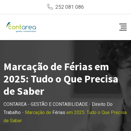
Skip
252 081 086
to
content
Marcação de Férias em
2025: Tudo o Que Precisa
de Saber
CONTAREA - GESTÃO E CONTABILIDADE
-
Direito Do
Trabalho
-
Marcação de
Férias
em 2025: Tudo o Que Precisa
de Saber