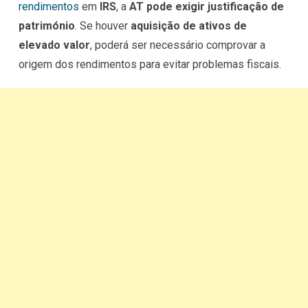
rendimentos
em
IRS
, a
AT pode exigir justificação de
património
. Se houver
aquisição de ativos de
elevado valor
, poderá ser necessário comprovar a
origem dos rendimentos para evitar problemas fiscais.