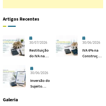
Artigos Recentes
30/07/2026
30/06/2026
Restituição
IVA 6% na
do IVA na
Construção:
Construção:
Regras da
Quem Pode
Habitação
Pedir?
em 2026
30/06/2026
Inversão do
Sujeito
Passivo na
Construção
Galeria
Civil em