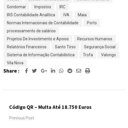
Gondomar
Impostos
IRC
IRS Contabilidade Analítica
IVA
Maia
Normas Internacionais de Contabilidade
Porto
processamento de salários
Projetos De Investimento e Apoios
Recursos Humanos
Relatórios Financeiros
Santo Tirso
Segurança Social
Sistema de Informação Contabilística
Trofa
Valongo
Vila Nova
Share :
Google+
LinkedIn
Whatsapp
Reddit
Share
Print
via
Email
Código QR – Multa Até 18.750 Euros
Previous Post