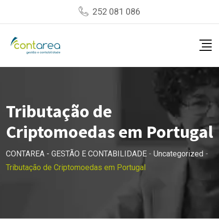
Skip
252 081 086
to
content
Tributação de
Criptomoedas em Portugal
CONTAREA - GESTÃO E CONTABILIDADE
-
Uncategorized
-
Tributação de Criptomoedas em Portugal