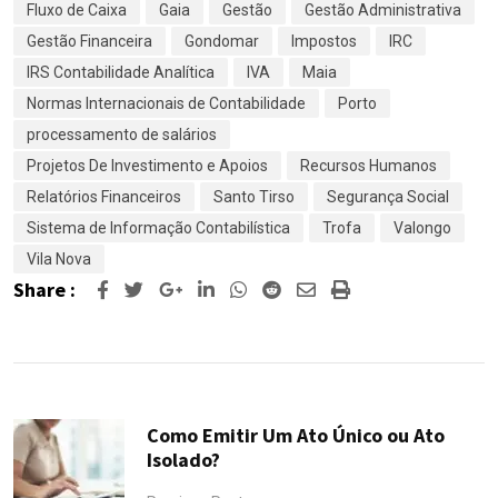
Fluxo de Caixa
Gaia
Gestão
Gestão Administrativa
Gestão Financeira
Gondomar
Impostos
IRC
IRS Contabilidade Analítica
IVA
Maia
Normas Internacionais de Contabilidade
Porto
processamento de salários
Projetos De Investimento e Apoios
Recursos Humanos
Relatórios Financeiros
Santo Tirso
Segurança Social
Sistema de Informação Contabilística
Trofa
Valongo
Vila Nova
Share :
Google+
LinkedIn
Whatsapp
Reddit
Share
Print
via
Email
Como Emitir Um Ato Único ou Ato
Isolado?