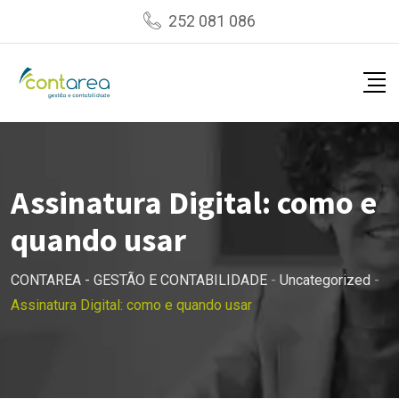
Skip
252 081 086
to
content
Assinatura Digital: como e
quando usar
CONTAREA - GESTÃO E CONTABILIDADE
-
Uncategorized
-
Assinatura Digital: como e quando usar