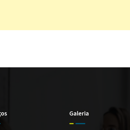
ços
Galeria