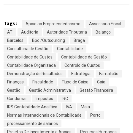
Tags :
Apoio ao Empreendedorismo
Assessoria Fiscal
AT
Auditoria
Autoridade Tributaria
Balanço
Barcelos
Bpo /Outsourcing
Braga
Consultoria de Gestão
Contabilidade
Contabilidade de Custos
Contabilidade de Gestão
Contabilidade Organizada
Controlo de Custos
Demonstração de Resultados
Estratégia
Famalicão
Finanças
Fiscalidade
Fluxo de Caixa
Gaia
Gestão
Gestão Administrativa
Gestão Financeira
Gondomar
Impostos
IRC
IRS Contabilidade Analítica
IVA
Maia
Normas Internacionais de Contabilidade
Porto
processamento de salários
Projetos De Investimento e Apoios
Recursos Humanos