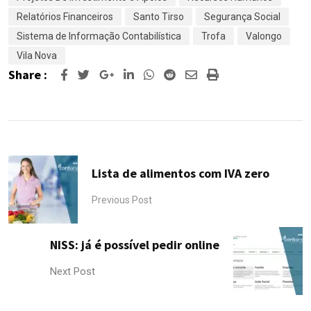
Relatórios Financeiros
Santo Tirso
Segurança Social
Sistema de Informação Contabilística
Trofa
Valongo
Vila Nova
Share :
Google+
LinkedIn
Whatsapp
Reddit
Share
Print
via
Email
Lista de alimentos com IVA zero
Previous Post
NISS: já é possível pedir online
Next Post