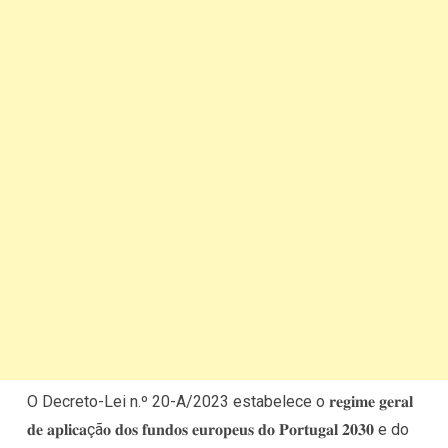
O Decreto-Lei n.º 20-A/2023 estabelece o 𝐫𝐞𝐠𝐢𝐦𝐞 𝐠𝐞𝐫𝐚𝐥
𝐝𝐞 𝐚𝐩𝐥𝐢𝐜𝐚çã𝐨 𝐝𝐨𝐬 𝐟𝐮𝐧𝐝𝐨𝐬 𝐞𝐮𝐫𝐨𝐩𝐞𝐮𝐬 𝐝𝐨 𝐏𝐨𝐫𝐭𝐮𝐠𝐚𝐥 𝟐𝟎𝟑𝟎 e do