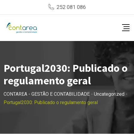
Skip
252 081 086
to
content
Portugal2030: Publicado o
regulamento geral
CONTAREA - GESTÃO E CONTABILIDADE
-
Uncategorized
-
Portugal2030: Publicado o regulamento geral