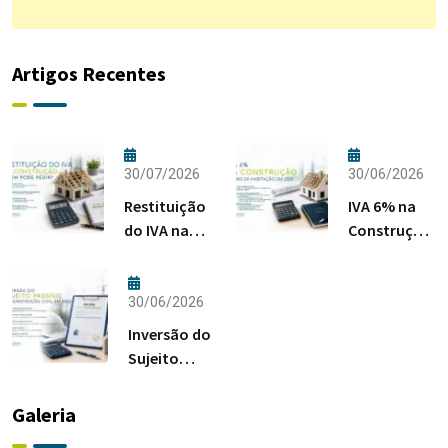
Artigos Recentes
30/07/2026
30/06/2026
Restituição
IVA 6% na
do IVA na
Construção:
Construção:
Regras da
Quem Pode
Habitação
Pedir?
em 2026
30/06/2026
Inversão do
Sujeito
Passivo na
Construção
Galeria
Civil em