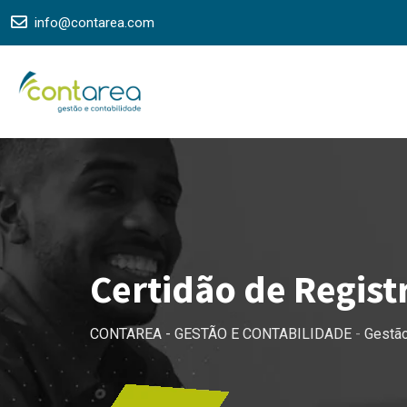
Skip
info@contarea.com
to
content
Certidão de Regist
CONTAREA - GESTÃO E CONTABILIDADE
-
Gestã