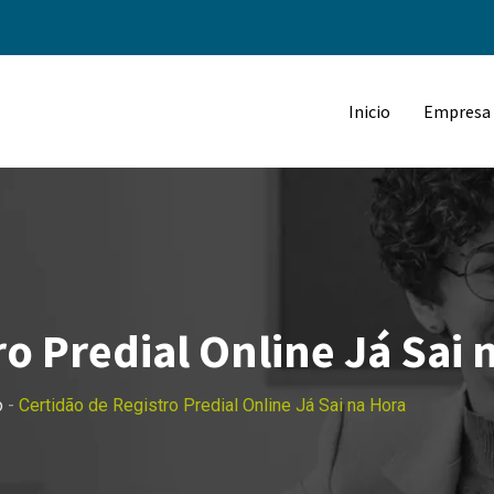
Inicio
Empresa
ro Predial Online Já Sai 
o
-
Certidão de Registro Predial Online Já Sai na Hora