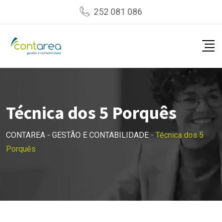
Skip
252 081 086
to
content
Técnica dos 5 Porquês
CONTAREA - GESTÃO E CONTABILIDADE
-
Técnica dos 5
Porquês