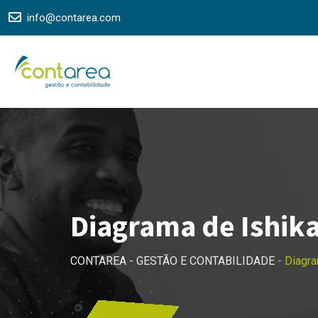
Skip
info@contarea.com
to
content
Diagrama de Ishik
CONTAREA - GESTÃO E CONTABILIDADE
-
Diagra