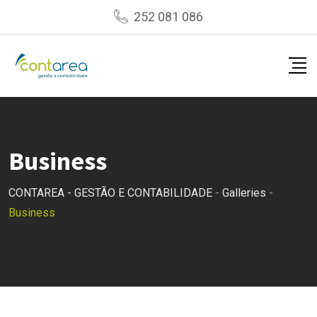
Skip
252 081 086
to
content
Business
CONTAREA - GESTÃO E CONTABILIDADE
-
Galleries
-
Business